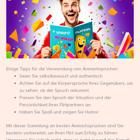
Einige Tipps für die Verwendung von Anmachsprüchen:
Seien Sie selbstbewusst und authentisch.
Achten Sie auf die Körpersprache Ihres Gegenübers, um
zu sehen, ob der Spruch ankommt.
Passen Sie den Spruch der Situation und der
Persönlichkeit Ihres Flirtpartners an.
Haben Sie Spaß und zeigen Sie Humor.
Mit dieser Sammlung an besten Anmachsprüchen sind Sie
bestens vorbereitet, um Ihren Flirt zum Erfolg zu führen.