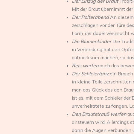
Der Einzug der Braut
Tradit
Mit der Braut übernimmt der 
Der Polterabend
An diesem 
zerschlagen vor der Türe de
Lärm, der dabei verursacht 
Die Blumenkinder
Die Tradi
in Verbindung mit den Opfer
aufmerksam machen, so dass
Reis werfen
auch das bewerf
Der Schleiertanz
ein Brauch
in kleine Teile zerschnitten
man das Glück das den Braut
ist es, mit dem Schleier de
unverheiratete zu fangen. L
Den Brautstrauß werfen
au
ansteuern wird. Allerdings s
dann die Augen verbunden un