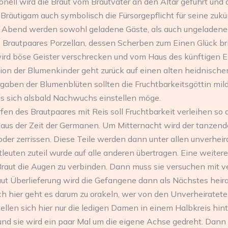
ionell wird die Braut vom Brautvater an den Altar geführt und
Bräutigam auch symbolisch die Fürsorgepflicht für seine zukü
Abend werden sowohl geladene Gäste, als auch ungeladene 
s Brautpaares Porzellan, dessen Scherben zum Einen Glück b
wird böse Geister verschrecken und vom Haus des künftigen E
tion der Blumenkinder geht zurück auf einen alten heidnische
gaben der Blumenblüten sollten die Fruchtbarkeitsgöttin mil
 sich alsbald Nachwuchs einstellen möge.
en des Brautpaares mit Reis soll Fruchtbarkeit verleihen s
 aus der Zeit der Germanen. Um Mitternacht wird der tanzende
 oder zerrissen. Diese Teile werden dann unter allen unverhei
leuten zuteil wurde auf alle anderen übertragen. Eine weite
r Braut die Augen zu verbinden. Dann muss sie versuchen mit
aut Überlieferung wird die Gefangene dann als Nächstes heira
ch hier geht es darum zu orakeln, wer von den Unverheiratet
tellen sich hier nur die ledigen Damen in einem Halbkreis hint
d sie wird ein paar Mal um die eigene Achse gedreht. Dann w